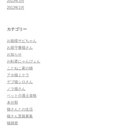
2013年3月
2013年2月
カテゴリー
お姫様サビちゃん
お留守番猫さん
お知らせ
お転婆にゃんぴょん
ことねこ家の猫
アホ猫ミケラ
デブ猫シロさん
ノラ猫さん
ペット介護士資格
未分類
猫さんとの生活
猫さん里親募集
猫雑貨