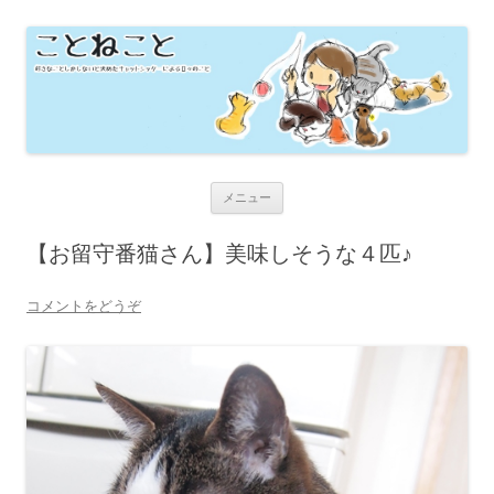
横浜の猫専門ペットシッターのブロ
横浜の猫専門ペットシッター 自由に楽しく猫さんのお世話いたしま
す！
グ 『ことねこと』
コンテンツへ移動
メニュー
【お留守番猫さん】美味しそうな４匹♪
コメントをどうぞ