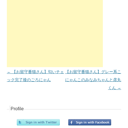
投稿ナビゲーション
←
【お留守番猫さん】匂いチェ
【お留守番猫さん】グレー系こ
ック完了後のごろにゃん
にゃんこのみなみちゃんと彦丸
くん
→
Profile