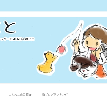
く猫さんのお世話いたします！
シッターのブログ 『ことねこと』
コンテンツへ移動
ことねこ自己紹介
猫ブログランキング