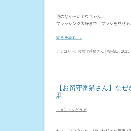
毛のなが～いミウちゃん。
ブラッシング大好きで、ブラシを見せる
続きを読む
→
カテゴリー:
お留守番猫さん
| 投稿日:
201
【お留守番猫さん】なぜ
君
コメントをどうぞ