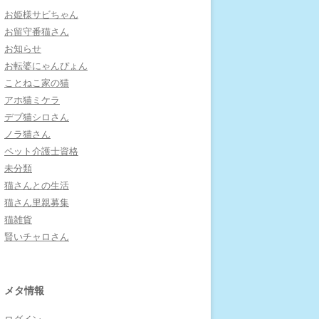
お姫様サビちゃん
お留守番猫さん
お知らせ
お転婆にゃんぴょん
ことねこ家の猫
アホ猫ミケラ
デブ猫シロさん
ノラ猫さん
ペット介護士資格
未分類
猫さんとの生活
猫さん里親募集
猫雑貨
賢いチャロさん
メタ情報