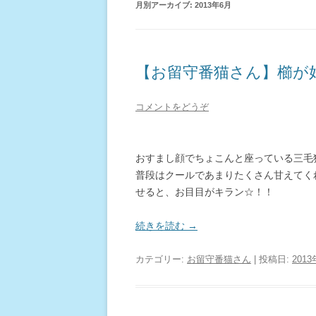
月別アーカイブ:
2013年6月
【お留守番猫さん】櫛が
コメントをどうぞ
おすまし顔でちょこんと座っている三毛
普段はクールであまりたくさん甘えてく
せると、お目目がキラン☆！！
続きを読む
→
カテゴリー:
お留守番猫さん
| 投稿日:
201