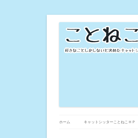
横浜の猫専門ペットシッター 自由に楽し
横浜の猫専門ペット
ホーム
キャットシッターことねこＨＰ