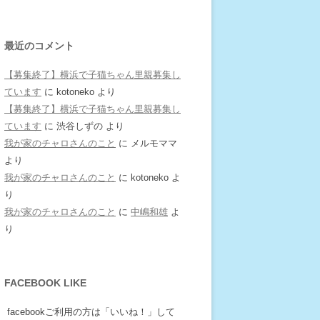
最近のコメント
【募集終了】横浜で子猫ちゃん里親募集し
ています
に
kotoneko
より
【募集終了】横浜で子猫ちゃん里親募集し
ています
に
渋谷しずの
より
我が家のチャロさんのこと
に
メルモママ
より
我が家のチャロさんのこと
に
kotoneko
よ
り
我が家のチャロさんのこと
に
中嶋和雄
よ
り
FACEBOOK LIKE
facebookご利用の方は「いいね！」して