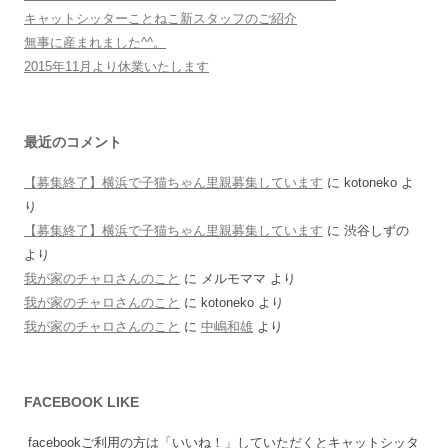
キャットシッターことねこ新スタッフのご紹介
無事に産まれました^^。
2015年11月より休業いたします
最近のコメント
【募集終了】横浜で子猫ちゃん里親募集しています
に
kotoneko
よ
り
【募集終了】横浜で子猫ちゃん里親募集しています
に
渋谷しずの
より
我が家のチャロさんのこと
に
メルモママ
より
我が家のチャロさんのこと
に
kotoneko
より
我が家のチャロさんのこと
に
中嶋和雄
より
FACEBOOK LIKE
facebookご利用の方は「いいね！」していただくとキャットシッタ