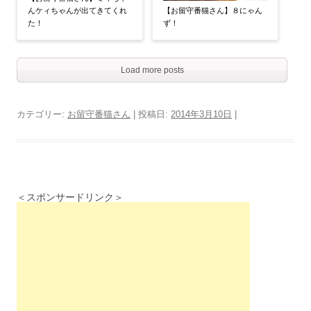
んケィちゃんが出てきてくれ
【お留守番猫さん】８にゃん
た！
ず！
Load more posts
カテゴリー:
お留守番猫さん
| 投稿日:
2014年3月10日
|
＜スポンサードリンク＞