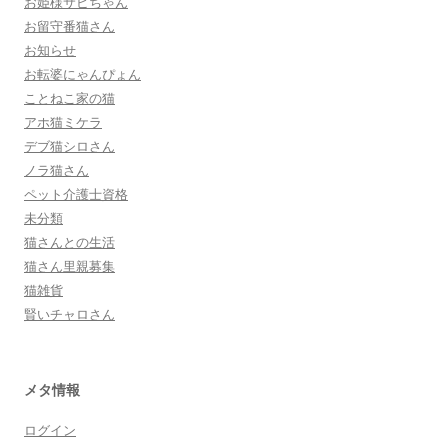
お姫様サビちゃん
お留守番猫さん
お知らせ
お転婆にゃんぴょん
ことねこ家の猫
アホ猫ミケラ
デブ猫シロさん
ノラ猫さん
ペット介護士資格
未分類
猫さんとの生活
猫さん里親募集
猫雑貨
賢いチャロさん
メタ情報
ログイン