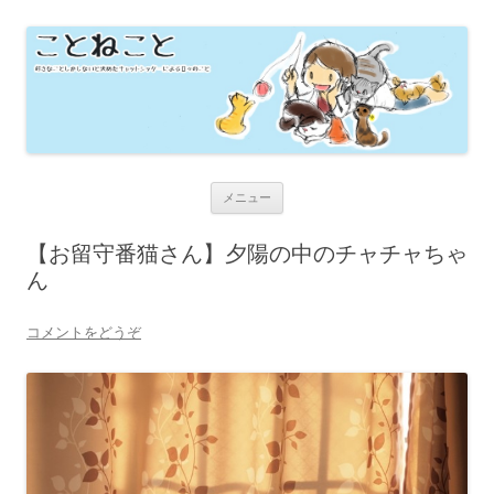
横浜の猫専門ペットシッターのブロ
横浜の猫専門ペットシッター 自由に楽しく猫さんのお世話いたしま
す！
グ 『ことねこと』
コンテンツへ移動
メニュー
【お留守番猫さん】夕陽の中のチャチャちゃ
ん
コメントをどうぞ