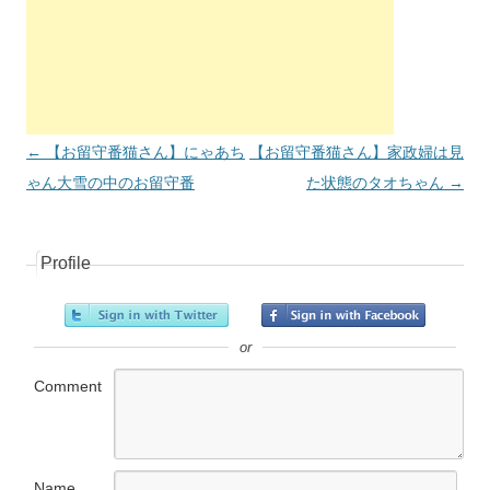
投稿ナビゲーション
←
【お留守番猫さん】にゃあち
【お留守番猫さん】家政婦は見
ゃん大雪の中のお留守番
た状態のタオちゃん
→
Profile
or
Comment
Name